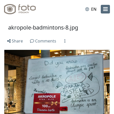
EN
akropole-badmintons-8.jpg
Share
Comments