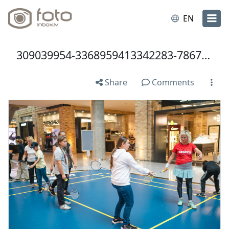
EN
309039954-3368959413342283-7867502181801418535-n.jpg
Share
Comments