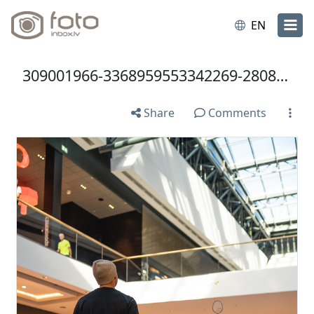
EN
309001966-3368959553342269-2808918768470401592-n.jpg
Share
Comments