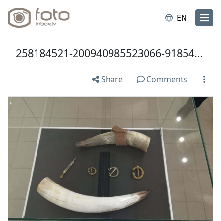
EN
258184521-200940985523066-9185425294922430231-n.jpg
Share
Comments