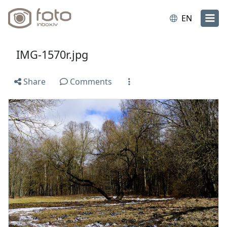
EN
IMG-1570r.jpg
Share
Comments