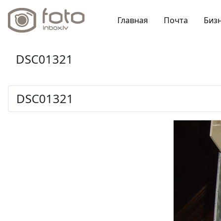
Главная
Почта
Биз
DSC01321
DSC01321