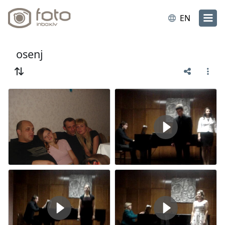
EN
osenj